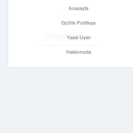
Anasayfa
menüyü
aç
Gizlilik Politikası
Günlük Notlar
Yasal Uyarı
Günlük yaşama tat katan küçük bilgiler.
Hakkımızda