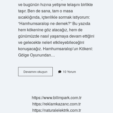
ve bugünün hızına yetişme telaşını birlikte
taşır. Ben de sana, tam o masa
sıcaklığında, içtenlikle sormak istiyorum:
“Hamhumsaralop ne demek?” Bu yazıda
hem kökenine göz atacağız, hem de
günümüzde nasıl yaşamaya devam ettiğini
ve gelecekte neleri etkileyebileceğini
konuşacağız. Hamhumsaralop’un Kökeni:
Gölge Oyunundan…
Hamhumsaralop
Devamını okuyun
10 Yorum
ne
demek
?
https://www.bilimpark.com.tr
https://reklamkazanc.com.tr
https://naturalelektrik.com.tr