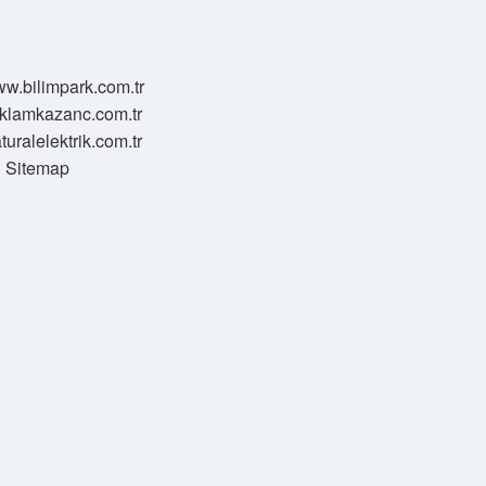
ww.bilimpark.com.tr
reklamkazanc.com.tr
aturalelektrik.com.tr
Sitemap