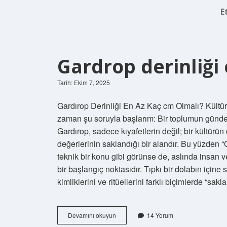
E
Gardrop derinliği 
Tarih: Ekim 7, 2025
Gardırop Derinliği En Az Kaç cm Olmalı? Kültür
zaman şu soruyla başlarım: Bir toplumun gündel
Gardırop, sadece kıyafetlerin değil; bir kültürü
değerlerinin saklandığı bir alandır. Bu yüzden “
teknik bir konu gibi görünse de, aslında insan ve
bir başlangıç noktasıdır. Tıpkı bir dolabın içine 
kimliklerini ve ritüellerini farklı biçimlerde “sa
Gardrop
Devamını okuyun
14 Yorum
derinliği