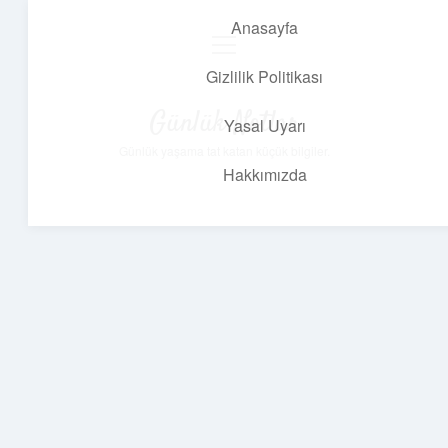
Anasayfa
menüyü
aç
Gizlilik Politikası
Günlük Notlar
Yasal Uyarı
Günlük yaşama tat katan küçük bilgiler.
Hakkımızda