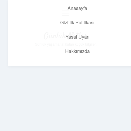
Anasayfa
menüyü
aç
Gizlilik Politikası
Günlük Notlar
Yasal Uyarı
Günlük yaşama tat katan küçük bilgiler.
Hakkımızda