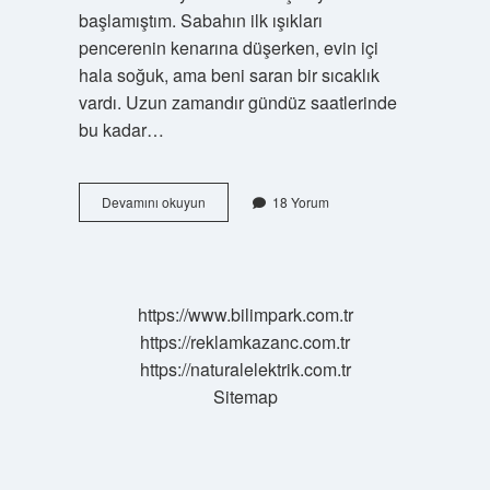
başlamıştım. Sabahın ilk ışıkları
pencerenin kenarına düşerken, evin içi
hala soğuk, ama beni saran bir sıcaklık
vardı. Uzun zamandır gündüz saatlerinde
bu kadar…
Hipotansiyon
Devamını okuyun
18 Yorum
atağı
nedir
?
https://www.bilimpark.com.tr
https://reklamkazanc.com.tr
https://naturalelektrik.com.tr
Sitemap