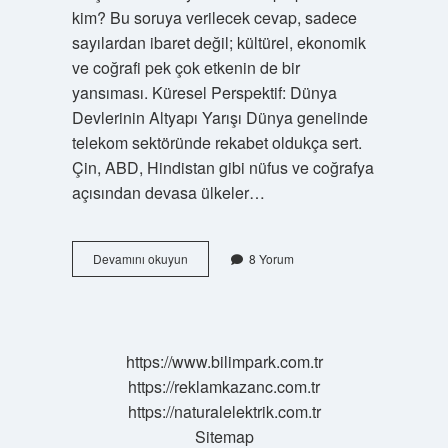
kim? Bu soruya verilecek cevap, sadece
sayılardan ibaret değil; kültürel, ekonomik
ve coğrafi pek çok etkenin de bir
yansıması. Küresel Perspektif: Dünya
Devlerinin Altyapı Yarışı Dünya genelinde
telekom sektöründe rekabet oldukça sert.
Çin, ABD, Hindistan gibi nüfus ve coğrafya
açısından devasa ülkeler…
En
Devamını okuyun
8 Yorum
çok
hangi
operatörün
baz
istasyonu
https://www.bilimpark.com.tr
var
https://reklamkazanc.com.tr
?
https://naturalelektrik.com.tr
Sitemap