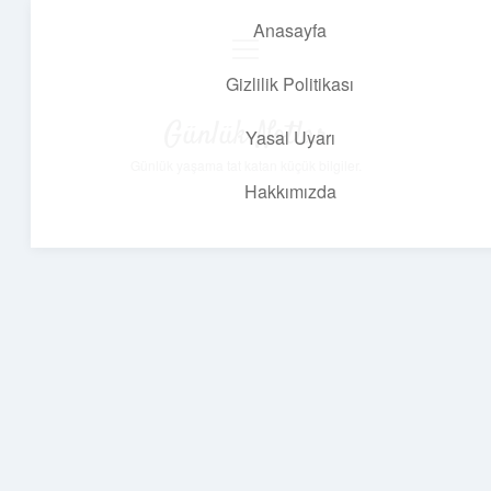
Anasayfa
menüyü
aç
Gizlilik Politikası
Günlük Notlar
Yasal Uyarı
Günlük yaşama tat katan küçük bilgiler.
Hakkımızda