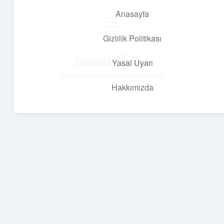
Anasayfa
menüyü
aç
Gizlilik Politikası
Günlük Notlar
Yasal Uyarı
Günlük yaşama tat katan küçük bilgiler.
Hakkımızda