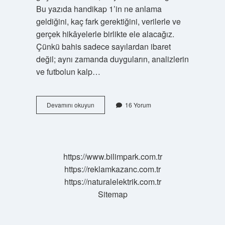
Bu yazıda handikap 1’in ne anlama
geldiğini, kaç fark gerektiğini, verilerle ve
gerçek hikâyelerle birlikte ele alacağız.
Çünkü bahis sadece sayılardan ibaret
değil; aynı zamanda duyguların, analizlerin
ve futbolun kalp…
Handikap
Devamını okuyun
16 Yorum
1
kaç
fark
olması
lazım
https://www.bilimpark.com.tr
?
https://reklamkazanc.com.tr
https://naturalelektrik.com.tr
Sitemap